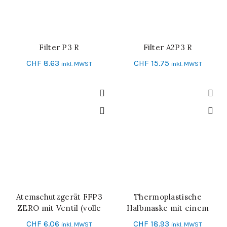
Filter P3 R
Filter A2P3 R
IN DEN WARENKORB
IN DEN WARENKORB
CHF
8.63
CHF
15.75
inkl. MWST
inkl. MWST
Atemschutzgerät FFP3
Thermoplastische
IN DEN WARENKORB
IN DEN WARENKORB
ZERO mit Ventil (volle
Halbmaske mit einem
Dichtung)
Filter
CHF
6.06
CHF
18.93
inkl. MWST
inkl. MWST