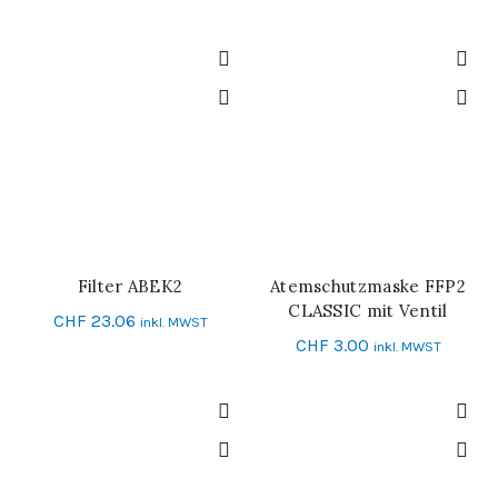
Filter ABEK2
Atemschutzmaske FFP2
IN DEN WARENKORB
IN DEN WARENKORB
CLASSIC mit Ventil
CHF
23.06
inkl. MWST
CHF
3.00
inkl. MWST