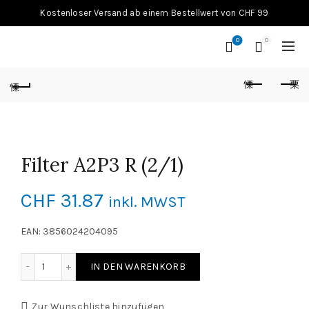
Kostenloser Versand ab einem Bestellwert von CHF 99
0
0
Filter A2P3 R (2/1)
CHF
31.87
inkl. MWST
EAN: 3856024204095
Filter A2P3 R (2/1) Menge
IN DEN WARENKORB
Zur Wunschliste hinzufügen