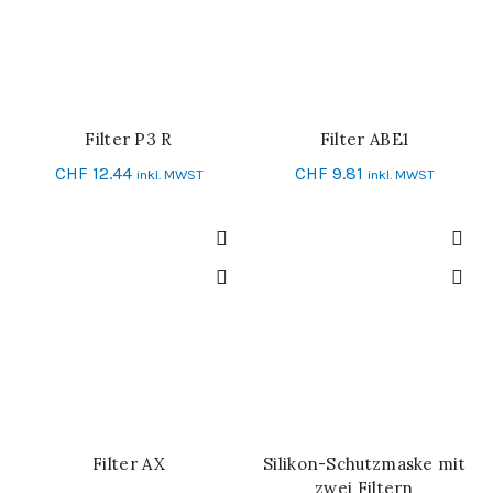
Filter P3 R
Filter ABE1
IN DEN WARENKORB
IN DEN WARENKORB
CHF
12.44
CHF
9.81
inkl. MWST
inkl. MWST
Filter AX
Silikon-Schutzmaske mit
IN DEN WARENKORB
IN DEN WARENKORB
zwei Filtern