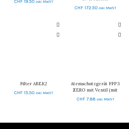
CHF
19.50
inkl. MWST
CHF
172.50
inkl. MWST
Filter ABEK2
Atemschutzgerät FFP3
IN DEN WARENKORB
IN DEN WARENKORB
ZERO mit Ventil (mit
CHF
15.50
inkl. MWST
Kohle, volle Dichtung)
CHF
7.88
inkl. MWST