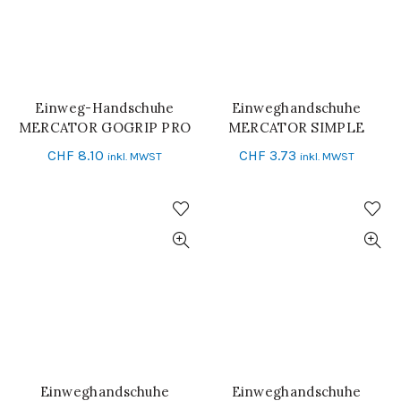
Einweg-Handschuhe
Einweghandschuhe
SCHNELL-EINKAUF
SCHNELL-EINKAUF
MERCATOR GOGRIP PRO
MERCATOR SIMPLE
bl schwarz
NITRIL
CHF
8.10
CHF
3.73
inkl. MWST
inkl. MWST
Einweghandschuhe
Einweghandschuhe
SCHNELL-EINKAUF
SCHNELL-EINKAUF