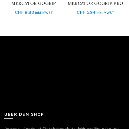
MERCATOR GOGRIP
MERCATOR GOGRIP PRO
LONG b
bl
CHF
8.83
CHF
5.94
inkl. MWST
inkl. MWST
ÜBER DEN SHOP
Barrone – Spezialist für Arbeitsschutzkleidungslösungen. Wir