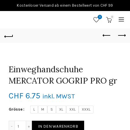
Kostenloser Versand ab einem Bestellwert von CHF 99
0
0
Einweghandschuhe
MERCATOR GOGRIP PRO gr
CHF
6.75
inkl. MWST
Grösse
L
M
S
XL
XXL
XXXL
Einweghandschuhe MERCATOR GOGRIP PRO gr Menge
IN DEN WARENKORB