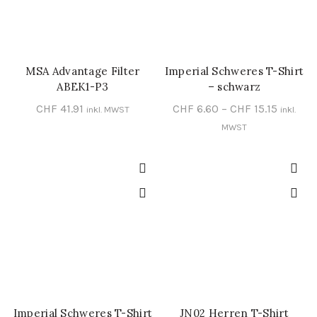
MSA Advantage Filter
Imperial Schweres T-Shirt
IN DEN WARENKORB
SCHNELL-EINKAUF
ABEK1-P3
– schwarz
Bajonettverschluss
CHF
41.91
CHF
6.60
–
CHF
15.15
inkl. MWST
inkl.
MWST
Imperial Schweres T-Shirt
JN02 Herren T-Shirt
SCHNELL-EINKAUF
SCHNELL-EINKAUF