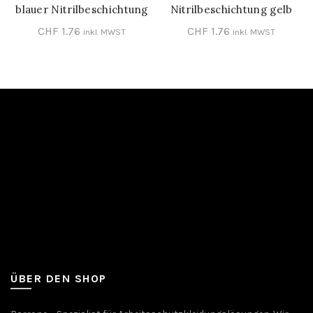
blauer Nitrilbeschichtung
Nitrilbeschichtung gelb
Grösse 10
Grösse 10
CHF
1.76
CHF
1.76
inkl. MWST
inkl. MWST
ÜBER DEN SHOP