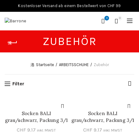
Kostenloser Versand ab einem Bestellwert von CHF 99
0
0
ZUBEHÖR
Startseite
ARBEITSSCHUHE
Zubehör
Filter
Socken BALI
Socken BALI
IN DEN WARENKORB
IN DEN WARENKORB
grau/schwarz, Packung 3/1
grau/schwarz, Packung 3/1
CHF
9.17
CHF
9.17
inkl. MWST
inkl. MWST