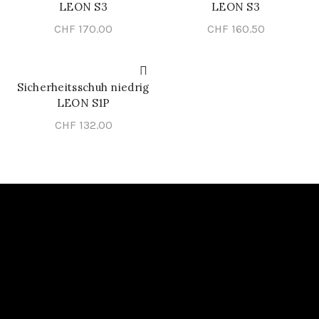
LEON S3
LEON S3
CHF
170.00
CHF
160.50
Sicherheitsschuh niedrig
SCHNELL-EINKAUF
LEON S1P
CHF
132.00