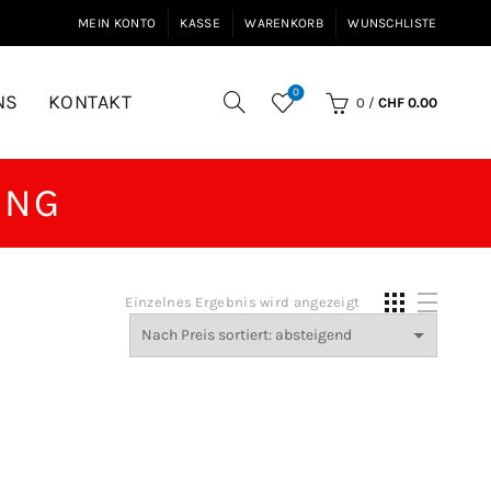
MEIN KONTO
KASSE
WARENKORB
WUNSCHLISTE
0
NS
KONTAKT
0
/
CHF
0.00
ING
Einzelnes Ergebnis wird angezeigt