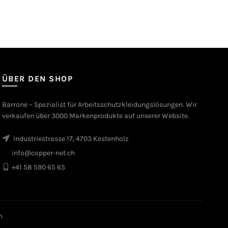
ÜBER DEN SHOP
Barrone – Spezialist für Arbeitsschutzkleidungslösungen. Wir
verkaufen über 3000 Markenprodukte auf unserer Website.
Industriestrasse 17, 4703 Kestenholz
info@copper-net.ch
+41 58 590 65 65
m