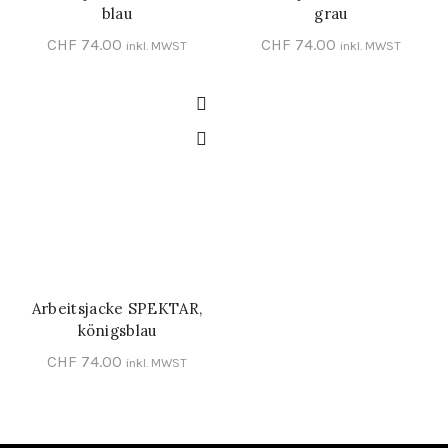
blau
grau
CHF
74.00
CHF
74.00
inkl. MWST
inkl. MWST
Arbeitsjacke SPEKTAR,
SCHNELL-EINKAUF
königsblau
CHF
74.00
inkl. MWST