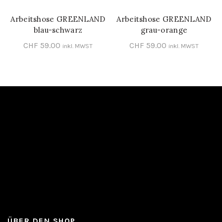
Arbeitshose GREENLAND
Arbeitshose GREENLAND
SCHNELL-EINKAUF
SCHNELL-EINKAUF
blau-schwarz
grau-orange
CHF
59.00
CHF
59.00
inkl. MWST
inkl. MWST
ÜBER DEN SHOP