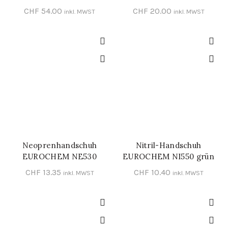
00_CLASS 00
CHF
54.00
CHF
20.00
inkl. MWST
inkl. MWST
Neoprenhandschuh
Nitril-Handschuh
SCHNELL-EINKAUF
SCHNELL-EINKAUF
EUROCHEM NE530
EUROCHEM NI550 grün
schwarz/blau
CHF
13.35
CHF
10.40
inkl. MWST
inkl. MWST