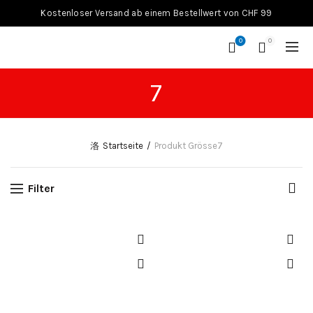
Kostenloser Versand ab einem Bestellwert von CHF 99
0
0
7
Startseite
Produkt Grösse
7
Filter